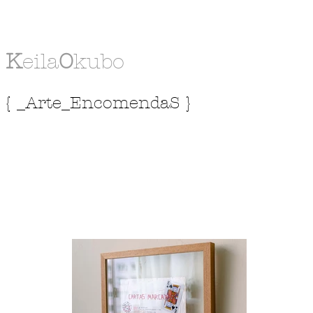
K
eila
O
kubo
{ _Arte_EncomendaS }