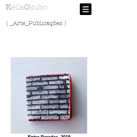
K
eila
O
kubo
{ _Arte_Publicações }
Entre Paredes, 2019