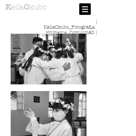
K
eila
O
kubo
{
KeilaOkubo_FotografiA:
PrimeirA_ComunhãO }